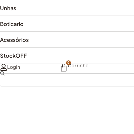
Unhas
Boticario
Acessórios
StockOFF
0
Carrinho
Login