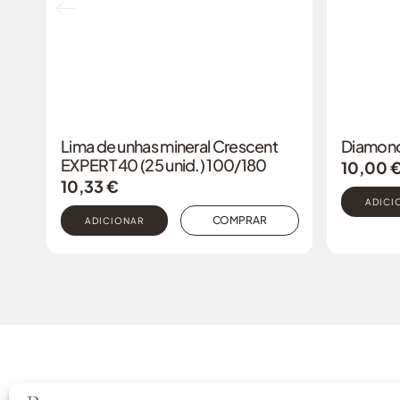
Lima de unhas mineral Crescent
Diamond 
EXPERT 40 (25 unid.) 100/180
10,00
10,33
€
ADICI
COMPRAR
ADICIONAR