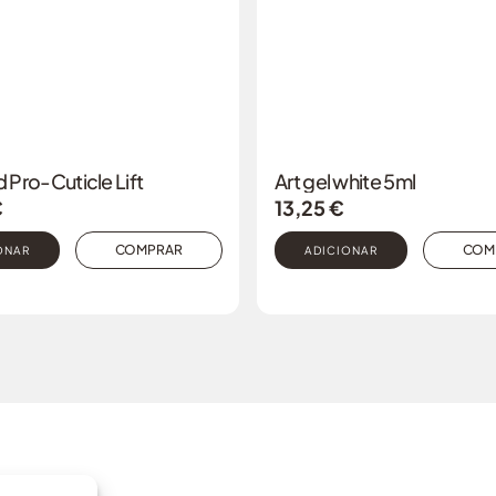
Pro-Cuticle Lift
Art gel white 5ml
€
13,25
€
COMPRAR
COM
ONAR
ADICIONAR