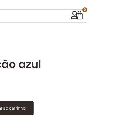
0
ão azul
r ao carrinho