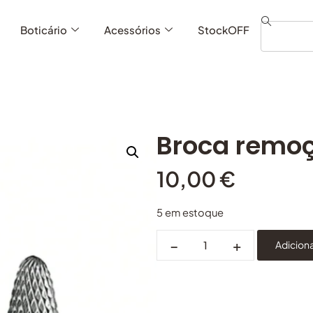
Boticário
Acessórios
StockOFF
Broca remoç
10,00
€
5 em estoque
−
+
Adiciona