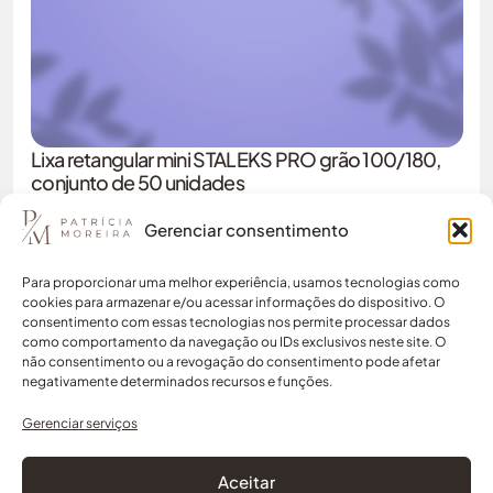
Lixa retangular mini STALEKS PRO grão 100/180,
conjunto de 50 unidades
2,89
€
Gerenciar consentimento
COMPRAR
ADICIONAR
Para proporcionar uma melhor experiência, usamos tecnologias como
cookies para armazenar e/ou acessar informações do dispositivo. O
consentimento com essas tecnologias nos permite processar dados
como comportamento da navegação ou IDs exclusivos neste site. O
não consentimento ou a revogação do consentimento pode afetar
negativamente determinados recursos e funções.
Menu
Social
Sobre nós
Instagram
Gerenciar serviços
Contacto
Loja
Minha
Aceitar