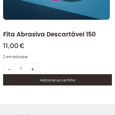
Fita Abrasiva Descartável 150
11,00
€
2 em estoque
−
+
Adicionar ao carrinho